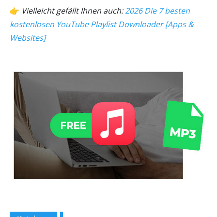
👉
Vielleicht gefällt Ihnen auch:
2026 Die 7 besten
kostenlosen YouTube Playlist Downloader [Apps &
Websites]