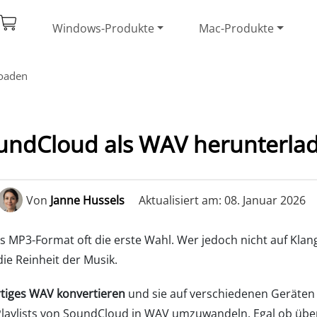
Windows-Produkte
Mac-Produkte
oaden
undCloud als WAV herunterlade
Von
Janne Hussels
Aktualisiert am: 08. Januar 2026
as MP3-Format oft die erste Wahl. Wer jedoch nicht auf Klang
e Reinheit der Musik.
tiges WAV konvertieren
und sie auf verschiedenen Geräten
r Playlists von SoundCloud in WAV umzuwandeln. Egal ob über